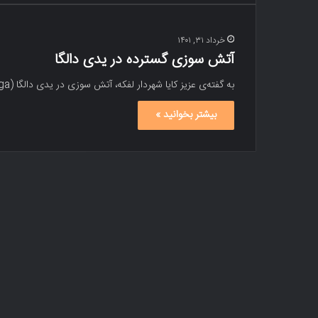
خرداد ۳۱, ۱۴۰۱
آتش سوزی گسترده در یدی دالگا
به گفته‌ی عزیز کایا شهردار لفکه، آتش سوزی در یدی دالگا (Yedidalga) در حال گسترش و نزدیک شدن به منازل…
بیشتر بخوانید »