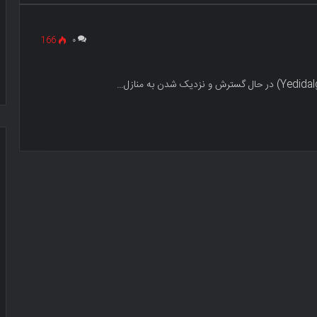
166
۰