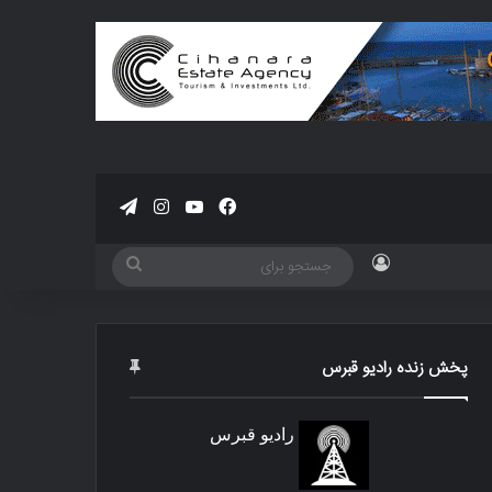
فیسبوک
یوتیوب
اینستاگرام
تلگرام
ورود
جستجو
برای
پخش زنده رادیو قبرس
رادیو قبرس