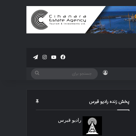
فیسبوک
یوتیوب
اینستاگرام
تلگرام
ورود
جستجو
برای
پخش زنده رادیو قبرس
رادیو قبرس