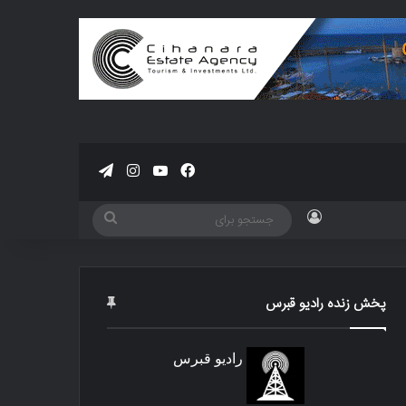
فیسبوک
یوتیوب
اینستاگرام
تلگرام
ورود
جستجو
برای
پخش زنده رادیو قبرس
رادیو قبرس