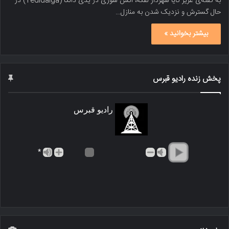
به گفته‌ی عزیز کایا شهردار لفکه، آتش سوزی در یدی دالگا (Yedidalga) در
حال گسترش و نزدیک شدن به منازل…
بیشتر بخوانید »
پخش زنده رادیو قبرس
رادیو قبرس
*