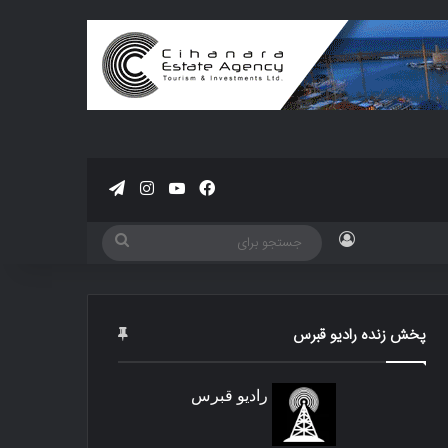
فیسبوک
یوتیوب
اینستاگرام
تلگرام
ورود
جستجو
برای
پخش زنده رادیو قبرس
رادیو قبرس