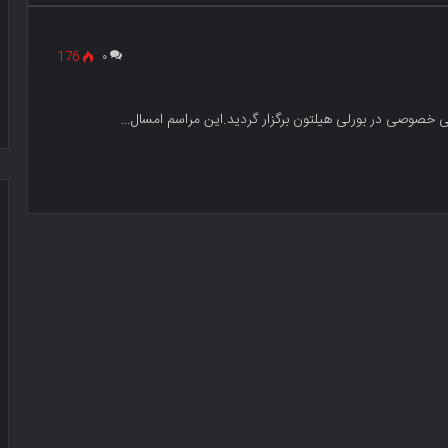
176
۰
می خصوصی در بورلی هیلتون برگزار گردید.این مراسم امسال…