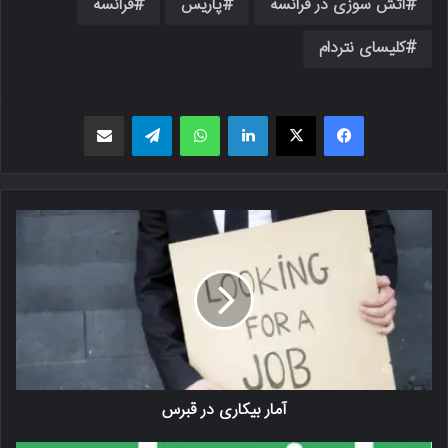
اتش سوزی در فرانسه
پاریس
فرانسه
کلیسای نتردام
فیسبوک
X
لینکدین
واتس اپ
تلگرام
اشتراک گذاری از طریق ایمیل
آمار بیکاری در قبرس