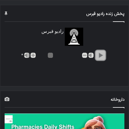
پخش زنده رادیو قبرس
رادیو قبرس
*
داروخانه