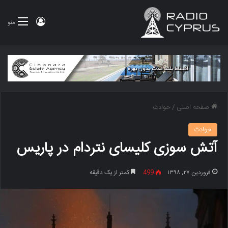
ورود
منو
صفحه اصلی
/
حوادث
حوادث
آتش سوزی کلیسای نتردام در پاریس
فروردین ۲۷, ۱۳۹۸
499
کمتر از یک دقیقه