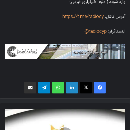
وارد شوند.( منبع: خبرگزاری قبرس)
آدرس کانال:
https://t.me/radiocy
اینستاگرام:
radiocyp@
فیسبوک
X
لینکدین
واتس اپ
تلگرام
اشتراک گذاری از طریق ایمیل