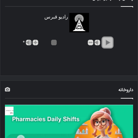
رادیو قبرس
*
داروخانه