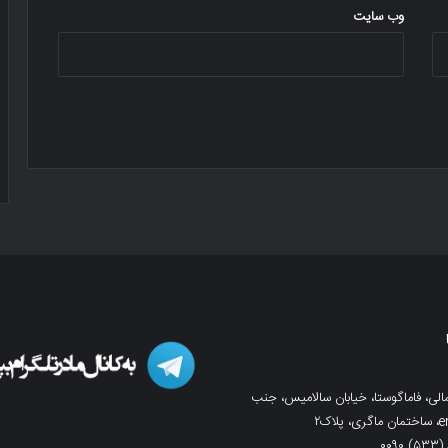
وب‌ سایت
لی، فاماگوستا، خیابان سالامیس، جنب