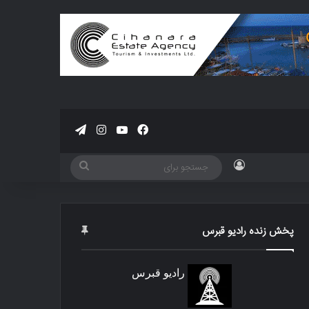
فیسبوک
یوتیوب
اینستاگرام
تلگرام
ورود
جستجو
برای
پخش زنده رادیو قبرس
رادیو قبرس