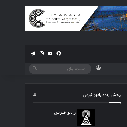
فیسبوک
یوتیوب
اینستاگرام
تلگرام
ورود
جستجو
برای
پخش زنده رادیو قبرس
رادیو قبرس