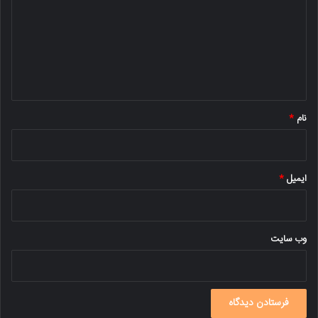
د
گ
ا
ه
*
نام
*
ایمیل
*
وب‌ سایت