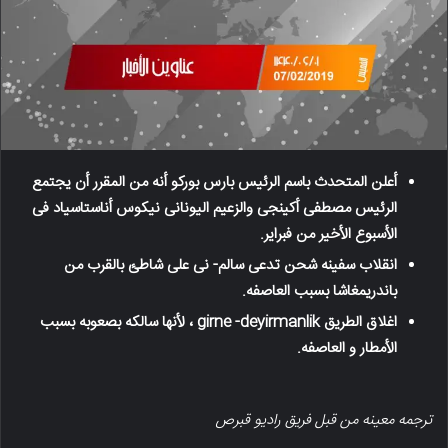
أعلن المتحدث باسم الرئیس بارس بورکو أنه من المقرر أن یجتمع
الرئیس مصطفى أکینجی والزعیم الیونانی نیکوس أناستاسیاد فی
الأسبوع الأخیر من فبرایر.
انقلاب سفینه شحن تدعى سالم- نی على شاطئ بالقرب من
باندریمغاشا بسبب العاصفه.
اغلاق الطریق girne -deyirmanlik ، لأنها سالکه بصعوبه بسبب
الأمطار و العاصفه.
ترجمه معینه من قبل فریق رادیو قبرص