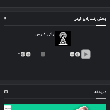
پخش زنده رادیو قبرس
رادیو قبرس
*
داروخانه