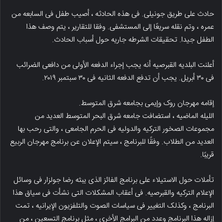
حادث على طریق جونیلی. فی هذه الحادثه ، أصیب طفل فی السابعه من
عمره ، وتم نقله سریعًا إلى المستشفى. وفقا للتقاریر ، یتم وصف هذا
الطفل جیدا. تحقیقات الشرطه جاریه حول أسباب الحادث.
أعلنت البلدیه القبرصیه أنه یجب إجراء الدفعه الأولى من دافعی الضرائب
فی ۳۰ أبریل. یجب أن تدفع الدفعه الثانیه فی ۳۰ سبتمبر ۲۰۱۹.
إقامه مهرجان روک وإیمی بجامعه شرق المتوسط.
اللیله الماضیه ، استضافت جامعه شرق البحر المتوسط ​​العدید من
مجموعات الصخور الترکیه والدولیه فی الحرم الجامعی ، والتی رحب بها
العدید من الطلاب. وفقًا للبرنامج ، سیتم الإعلان عن برنامج مهرجان الربیع
قریبًا.
تأملات حول الاستیلاء على برنامج الفائز الذی یبثه رضا جولزار فی وسائل
الإعلام الترکیه والقبرصیه. فی أعقاب المشکلات التی نشأت فی سیاق هذا
البرنامج ، وکذلک التغییر فی سیاسات الصوت والتلفزیون الإیرانیه ، تمت
إزاله هذا البرنامج وعدد من البرامج الأخرى ، مثل برنامج التسعین ، من