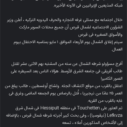
شبکه المذیعین الإیرانیین فی الآونه الأخیره.
خلال اجتماعه مع ممثلی غرفه التجاره والحرف الیدویه الترکیه ، أعلن وزیر
الشؤون الاجتماعیه لشمال قبرص أن جمیع محلات السوبر مارکت
والأسواق الصغیره فی قبرص
سیتم إغلاق الشمال یوم الأربعاء الموافق ۱ مایو بمناسبه الاحتفال بیوم
العمال.
أفرج مسؤولو شرطه الشمال عن سته من المشتبه بهم الاثنی عشر لقتل
طالب أفریقی فی جامعه الشرق الأوسط. هؤلاء الناس بعد السیطره على
الصور الکامیرا
اعتقل بالقرب من موقع اکتشاف الجثه. ولشاج أوغسطین ، طالب یبلغ من
العمر ۲۵ عامًا من نیجیریا ، قُتل بالرصاص یوم الجمعه الماضی وغرق فی
غابه بالقرب من القریه.
تم العثور على Touchetten فی منطقه Hessipult فی شمال شرق
Lefkvza (نیقوسیا) ، وفی بحث کبیر أجرته شرطه شمال قبرص ، بالإضافه
إلى الأشخاص المذکورین أعلاه ، تسعه