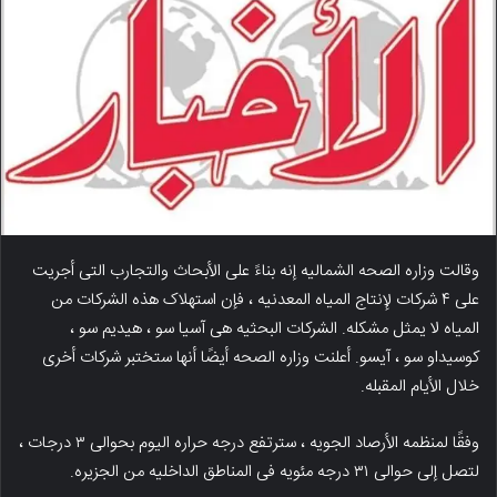
وقالت وزاره الصحه الشمالیه إنه بناءً على الأبحاث والتجارب التی أجریت
على ۴ شرکات لإنتاج المیاه المعدنیه ، فإن استهلاک هذه الشرکات من
المیاه لا یمثل مشکله. الشرکات البحثیه هی آسیا سو ، هیدیم سو ،
کوسیداو سو ، آیسو. أعلنت وزاره الصحه أیضًا أنها ستختبر شرکات أخرى
خلال الأیام المقبله.
وفقًا لمنظمه الأرصاد الجویه ، سترتفع درجه حراره الیوم بحوالی ۳ درجات ،
لتصل إلى حوالی ۳۱ درجه مئویه فی المناطق الداخلیه من الجزیره.