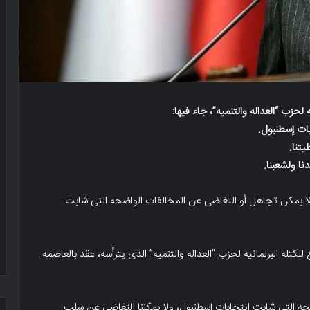
لحزب “العداله والتنمیه”، جاء فیها:
ات إسطنبول.
یتنا.
نا ولشعبنا.
ه لا یمکن تجاهل أو التغاضی عن المخالفات الواضحه التی شابت
کتله البرلمانیه لحزب “العداله والتنمیه” الذی یترأسه، عقد بالعاصمه
ضحه التی شابت انتخابات إسطنبول، ولا یمکننا التغاضی عن سلب