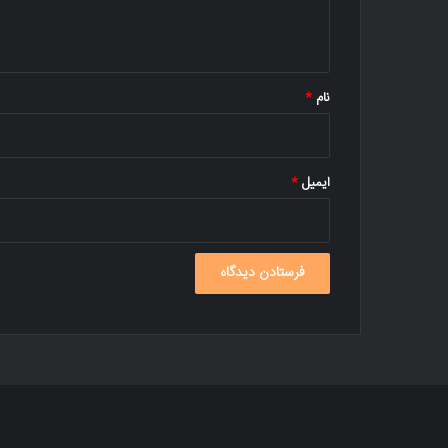
ا
ه
*
نام
*
ایمیل
*