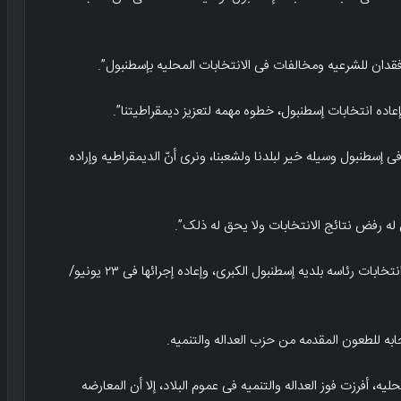
ان للشرعیه ومخالفات فی الانتخابات المحلیه بإسطنبول”.
بإعاده انتخابات إسطنبول، خطوه مهمه لتعزیز دیمقراطیتنا”.
ی إسطنبول وسیله خیر لبلدنا ولشعبنا، ونرى أنّ الدیمقراطیه وإراده
ن له رفض نتائج الانتخابات ولا یحق له ذلک”.
والإثنین، قررت اللجنه العلیا للانتخابات الترکیه، إلغاء انتخابات رئاسه بلدیه إسطنبول الکبرى، وإعاده إجرائها فی ۲۳ یونیو/
ستجابه للطعون المقدمه من حزب العداله والتنمیه.
حلیه، أفرزت فوز العداله والتنمیه فی عموم البلاد، إلا أن المعارضه