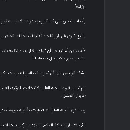
الإراده”.
وأضاف: “نحن على ثقه کبیره بحدوث تلاعب منظم وفقد
وتابع: “نرى فی قرار اللجنه العلیا للانتخابات الخاص 
وأعرب عن أمانیه فی أن “یکون قرار إعاده الانتخابات ف
الشعب خیر حَکَم لحل خلافاتنا”.
وشدّد الرئیس على أنّ “حزب العداله والتنمیه لا یمک
حزیران المقبل.
وجاء قرار اللجنه العلیا للانتخابات، بأغلبیه کبیره، ا
وفی ۳۱ مارس/ آذار الماضی، شهدت ترکیا انتخابات م