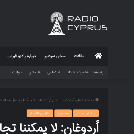
خانه
مقالات
سخن سردبیر
درباره رادیو قبرس
پنجشنبه, ۱۵ مرداد ۱۴۰۵
اجتماعی
اقتصادی
حوادث
صفحه اصلی
/
اختيار المحرر
/
أردوغان: لا یمکننا تجاهل مخالفا
اختيار المحرر
سياسي
عناوين الأخبار
أردوغان: لا یمکننا ت