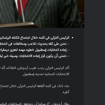
الرئیس الترکی فی کلمه خلال اجتماع للکتله البرلمانیه 
– نحن على ثقه بحدوث تلاعب ومخالفات فی انتخاب
– إعاده انتخابات إسطنبول خطوه مهمه لتعزیز دیمقراط
– نتمنى أن یکون قرار إعاده الانتخابات وسیله خیر لبلد
أکد الرئیس الترکی رجب طیب أردوغان، الثلاثاء، أنّ
الانتخابات المحلیه لمدینه إسطنبول.
جاء ذلک فی کلمه ألقاها الرئیس الترکی خلال اجتماع لل
أنقره.
وقال أردوغان: “لا یمکننا أن نتجاهل المخالفات الوا