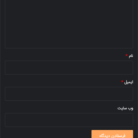
د
گ
ا
ه
*
نام
*
ایمیل
*
وب‌ سایت