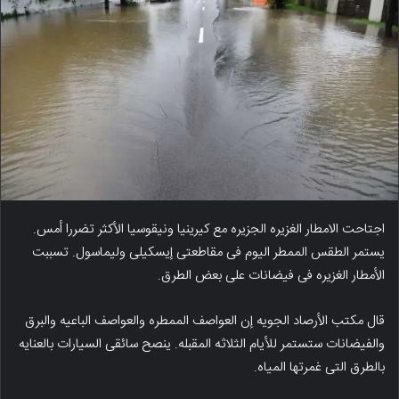
اجتاحت الامطار الغزیره الجزیره مع کیرینیا ونیقوسیا الأکثر تضررا أمس.
یستمر الطقس الممطر الیوم فی مقاطعتی إیسکیلی ولیماسول. تسببت
الأمطار الغزیره فی فیضانات على بعض الطرق.
قال مکتب الأرصاد الجویه إن العواصف الممطره والعواصف الباعیه والبرق
والفیضانات ستستمر للأیام الثلاثه المقبله. ینصح سائقی السیارات بالعنایه
بالطرق التی غمرتها المیاه.