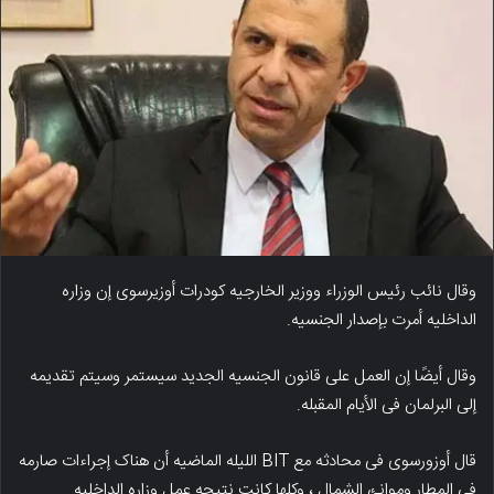
وقال نائب رئیس الوزراء ووزیر الخارجیه کودرات أوزیرسوی إن وزاره
الداخلیه أمرت بإصدار الجنسیه.
وقال أیضًا إن العمل على قانون الجنسیه الجدید سیستمر وسیتم تقدیمه
إلى البرلمان فی الأیام المقبله.
قال أوزورسوی فی محادثه مع BIT اللیله الماضیه أن هناک إجراءات صارمه
فی المطار وموانئ الشمال ، وکلها کانت نتیجه عمل وزاره الداخلیه.