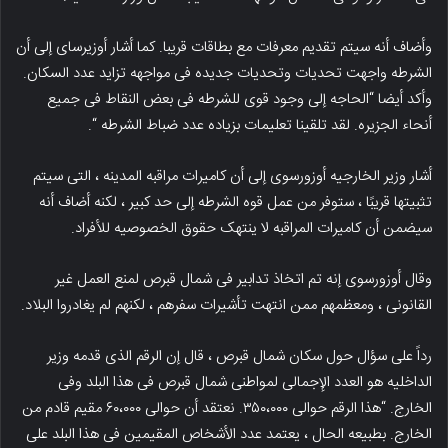
وأضاف أنه سیتم تقدیم معرفات مع بطاقات قریبا. کما أشار أوزیرسای إلى أن
الشرطه واجهت تحدیات وتحدیات جدیده فی مواجهه تزاید عدد السکان.
وأکد أیضا “الحاجه إلى وجود قوی للشرطه فی بعض النقاط فی جمیع
أنحاء الجزیره. لقد تلقینا تعلیمات بزیاده عدد ضباط الشرطه “.
أشار وزیر الخارجیه أوزورسوی إلى أن کامیرات مراقبه المدینه ، التی سیتم
تثبیتها قریبًا ، ستوفر من عمل قوه الشرطه إلى حد کبیر ، لکنه أضاف أنه
سیضمن أن کامیرات المراقبه لا ینتهک حقوق الخصوصیه للأفراد.
وقال أوزورسوی إنه تم اتخاذ تدابیر فی شمال قبرص لمنع العمل غیر
القانونی ، ومعظمهم ممن انتهت تأشیرات سفرهم ، لکنهم لم یغادروا البلاد.
رداً على سؤال حول سکان شمال قبرص ، قال إن الرقم الذی قدمه وزیر
الداخلیه هو العدد الإجمالی لمواطنی شمال قبرص فی هذا البلد وفی
الخارج. “هذا الرقم حوالی ۳۵۰،۰۰۰. نعتقد أن حوالی ۶۰،۰۰۰ مقیم قادم من
الخارج. بطبیعه الحال ، یعتمد عدد الأشخاص المقیمین فی هذا البلد على