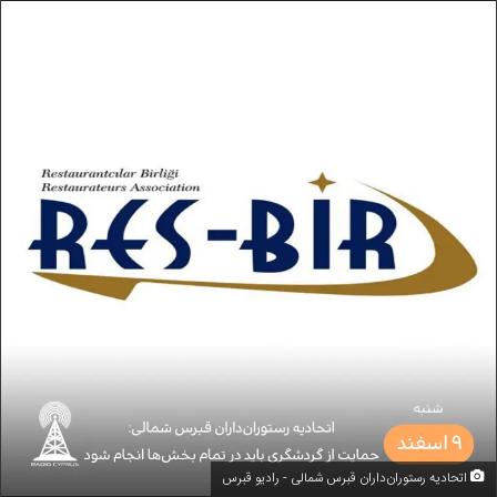
اتحادیه رستوران‌داران قبرس شمالی - رادیو قبرس