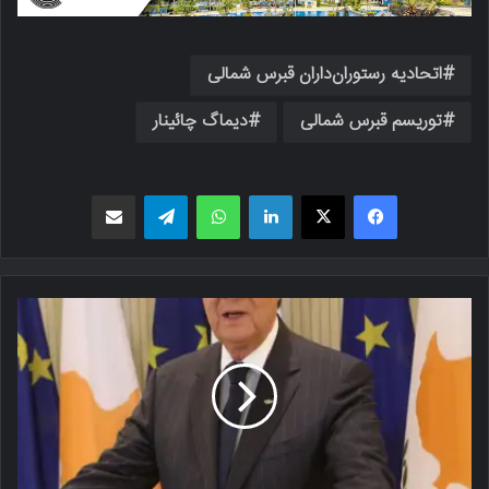
اتحادیه رستوران‌داران قبرس شمالی
توریسم قبرس شمالی
دیماگ چائینار
فیسبوک
X
لینکدین
واتس اپ
تلگرام
اشتراک گذاری از طریق ایمیل