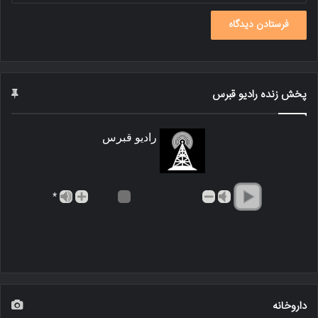
پخش زنده رادیو قبرس
رادیو قبرس
*
داروخانه