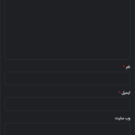
د
ی
د
گ
ا
ه
*
نام
*
ایمیل
*
وب‌ سایت