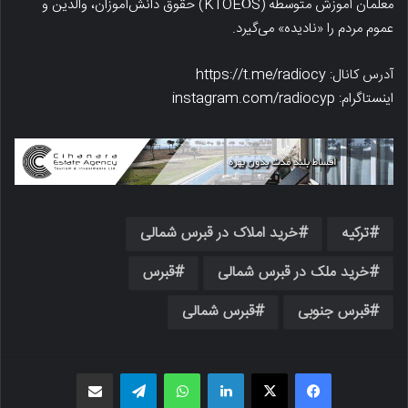
معلمان آموزش متوسطه (KTOEÖS) حقوق دانش‌آموزان، والدین و
عموم مردم را «نادیده» می‌گیرد.
آدرس کانال: https://t.me/radiocy
اینستاگرام: instagram.com/radiocyp
ترکیه
خرید املاک در قبرس شمالی
خرید ملک در قبرس شمالی
قبرس
قبرس جنوبی
قبرس شمالی
فیسبوک
X
لینکدین
واتس اپ
تلگرام
اشتراک گذاری از طریق ایمیل