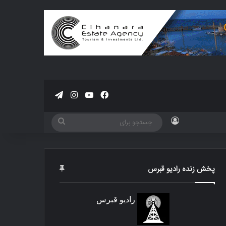
فیسبوک
یوتیوب
اینستاگرام
تلگرام
ورود
جستجو
برای
پخش زنده رادیو قبرس
رادیو قبرس