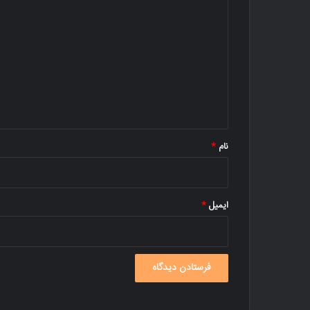
ی
د
گ
ا
ه
*
نام
*
ایمیل
*