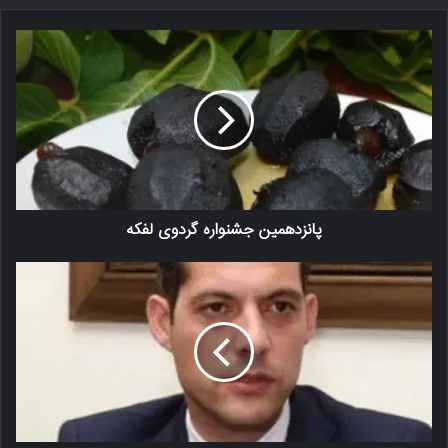
پانزدهمین جشنواره گردوی لفکه