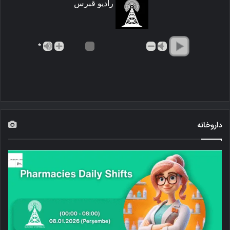
رادیو قبرس
*
داروخانه