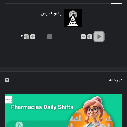
رادیو قبرس
*
داروخانه