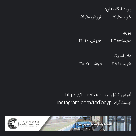
پوند انگلستان:
خرید:۵۱.۲۰ فروش:۵۱.۷۰
یورو:
خرید:۴۳.۵۰ فروش: ۴۴.۱۰
دلار آمریکا:
خرید:۳۸.۲۰ فروش: ۳۸.۷۰
آدرس کانال: https://t.me/radiocy
اینستاگرام: instagram.com/radiocyp