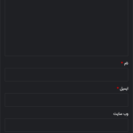
ی
د
گ
ا
ه
*
نام
*
ایمیل
*
وب‌ سایت