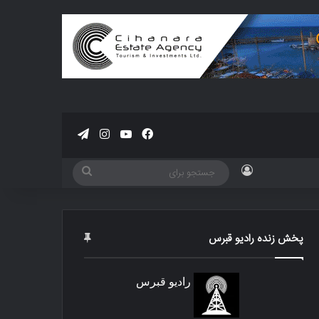
فیسبوک
یوتیوب
اینستاگرام
تلگرام
ورود
جستجو
برای
پخش زنده رادیو قبرس
رادیو قبرس