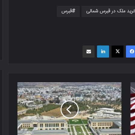
رید ملک در قبرس شمالی
قبرس
فیسبوک
X
لینکدین
اشتراک گذاری از طریق ایمیل