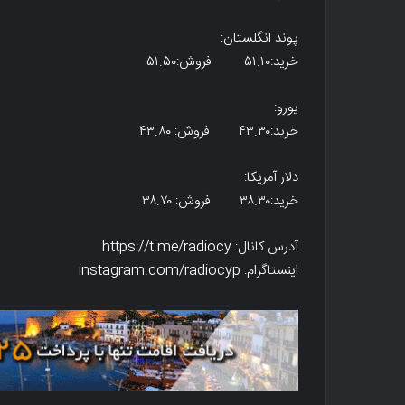
پوند انگلستان:
خرید:۵۱.۱۰ فروش:۵۱.۵۰
یورو:
خرید:۴۳.۳۰ فروش: ۴۳.۸۰
دلار آمریکا:
خرید:۳۸.۳۰ فروش: ۳۸.۷۰
آدرس کانال: https://t.me/radiocy
اینستاگرام: instagram.com/radiocyp