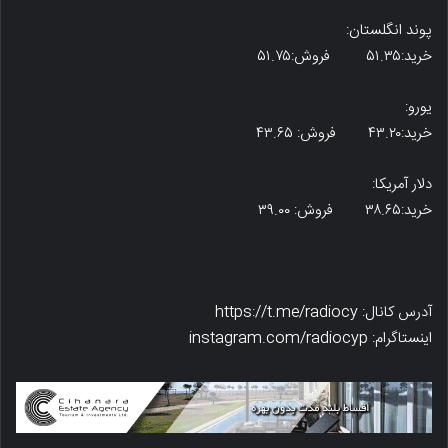
پوند انگلستان:
خرید:۵۱.۳۵ فروش:۵۱.۷۵
یورو:
خرید:۴۳.۲۰ فروش: ۴۳.۶۵
دلار آمریکا:
خرید:۳۸.۶۵ فروش: ۳۹.۰۰
آدرس کانال: https://t.me/radiocy
اینستاگرام: instagram.com/radiocyp