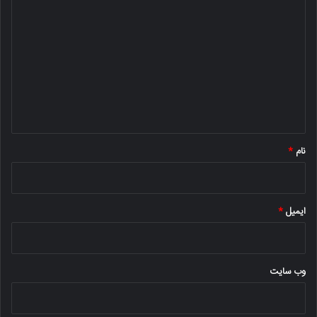
ی
د
گ
ا
ه
*
نام
*
ایمیل
*
وب‌ سایت