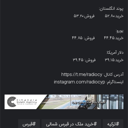
پوند انگلستان:
خرید:۵۲.۸۰ فروش:۵۳.۲۰
یورو:
خرید:۴۴.۴۵ فروش: ۴۴.۸۵
دلار آمریکا:
خرید:۳۹.۱۵ فروش: ۳۹.۴۵
آدرس کانال: https://t.me/radiocy
اینستاگرام: instagram.com/radiocyp
ترکیه
خرید ملک در قبرس شمالی
قبرس