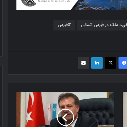
رید ملک در قبرس شمالی
قبرس
فیسبوک
X
لینکدین
اشتراک گذاری از طریق ایمیل