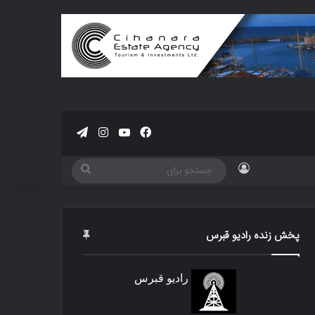
فیسبوک
یوتیوب
اینستاگرام
تلگرام
ورود
جستجو
برای
پخش زنده رادیو قبرس
رادیو قبرس