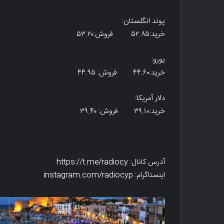
پوند انگلستان:
خرید:۵۲.۸۵ فروش:۵۳.۲۰
یورو:
خرید:۴۴.۶۰ فروش: ۴۴.۹۵
دلار آمریکا:
خرید:۳۹.۱۰ فروش: ۳۹.۴۰
آدرس کانال: https://t.me/radiocy
اینستاگرام: instagram.com/radiocyp