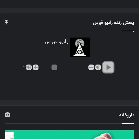
پخش زنده رادیو قبرس
رادیو قبرس
*
داروخانه