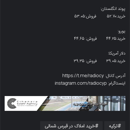
پوند انگلستان:
خرید:۵۲.۷۰ فروش:۵۳.۰۵
یورو:
خرید:۴۴.۲۵ فروش: ۴۴.۶۵
دلار آمریکا:
خرید:۳۹.۰۵ فروش: ۳۹.۳۵
آدرس کانال: https://t.me/radiocy
اینستاگرام: instagram.com/radiocyp
ترکیه
خرید املاک در قبرس شمالی