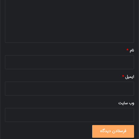
د
گ
ا
ه
*
نام
*
ایمیل
*
وب‌ سایت