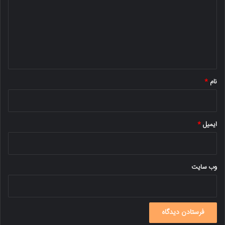
د
گ
ا
ه
*
نام
*
ایمیل
*
وب‌ سایت