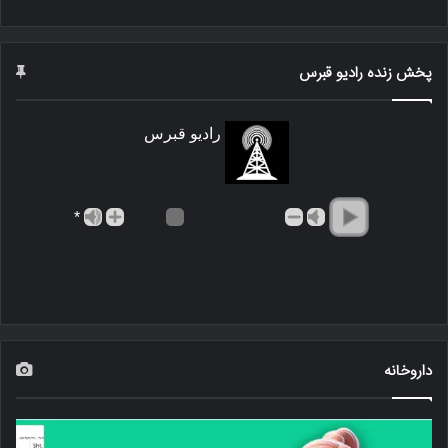
پخش زنده رادیو قبرس
رادیو قبرس
*
داروخانه