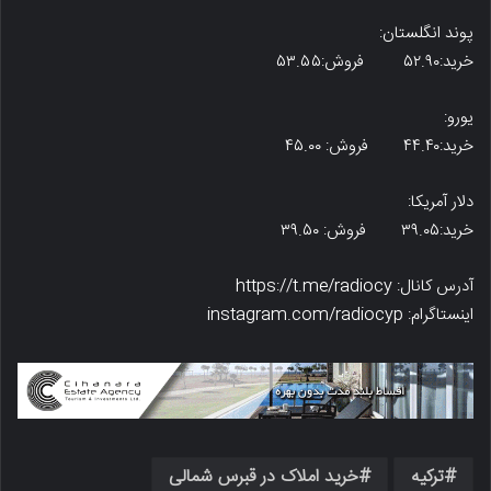
پوند انگلستان:
خرید:۵۲.۹۰ فروش:۵۳.۵۵
یورو:
خرید:۴۴.۴۰ فروش: ۴۵.۰۰
دلار آمریکا:
خرید:۳۹.۰۵ فروش: ۳۹.۵۰
آدرس کانال: https://t.me/radiocy
اینستاگرام: instagram.com/radiocyp
ترکیه
خرید املاک در قبرس شمالی