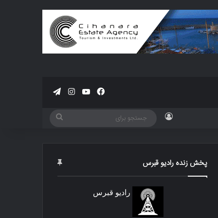
فیسبوک
یوتیوب
اینستاگرام
تلگرام
ورود
جستجو
برای
پخش زنده رادیو قبرس
رادیو قبرس