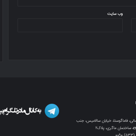
وب‌ سایت
لی، فاماگوستا، خیابان سالامیس، جنب