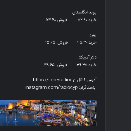
پوند انگلستان:
خرید:۵۲.۹۰ فروش:۵۳.۴۰
یورو:
خرید:۴۵.۳۰ فروش: ۴۵.۶۵
دلار آمریکا:
خرید:۳۹.۳۵ فروش: ۳۹.۶۵
آدرس کانال: https://t.me/radiocy
اینستاگرام: instagram.com/radiocyp