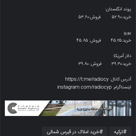
پوند انگلستان:
خرید:۵۲.۹۰ فروش:۵۳.۶۰
یورو:
خرید:۴۵.۲۵ فروش: ۴۵.۸۵
دلار آمریکا:
خرید:۳۹.۳۰ فروش: ۳۹.۸۰
آدرس کانال: https://t.me/radiocy
اینستاگرام: instagram.com/radiocyp
ترکیه
خرید املاک در قبرس شمالی