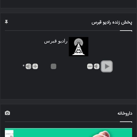
پخش زنده رادیو قبرس
رادیو قبرس
*
داروخانه