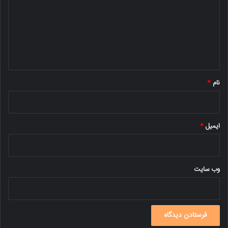
د
گ
ا
ه
*
نام
*
ایمیل
*
وب‌ سایت