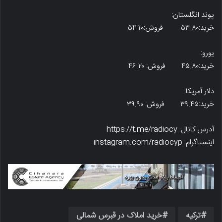
پوند انگلستان:
خرید:۵۳.۸۰ فروش:۵۴.۱۰
یورو:
خرید:۴۵.۸۰ فروش: ۴۶.۲۰
دلار آمریکا:
خرید:۳۹.۴۵ فروش: ۳۹.۹۰
آدرس کانال: https://t.me/radiocy
اینستاگرام: instagram.com/radiocyp
ترکیه
خرید املاک در قبرس شمالی