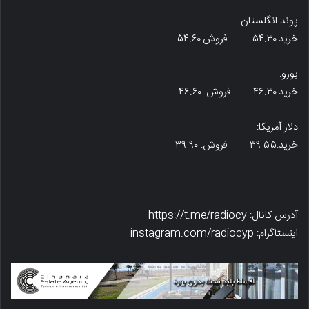
پوند انگلستان:
خرید:۵۴.۳۰ فروش:۵۴.۶۰
یورو:
خرید:۴۶.۳۰ فروش: ۴۶.۶۰
دلار آمریکا:
خرید:۳۹.۵۵ فروش: ۳۹.۹۰
آدرس کانال: https://t.me/radiocy
اینستاگرام: instagram.com/radiocyp