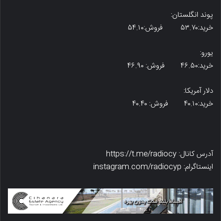
پوند انگلستان:
خرید:۵۳.۷۰ فروش:۵۴.۱۰
یورو:
خرید:۴۶.۵۰ فروش: ۴۶.۹۰
دلار آمریکا:
خرید:۴۰.۱۰ فروش: ۴۰.۴۰
آدرس کانال: https://t.me/radiocy
اینستاگرام: instagram.com/radiocyp