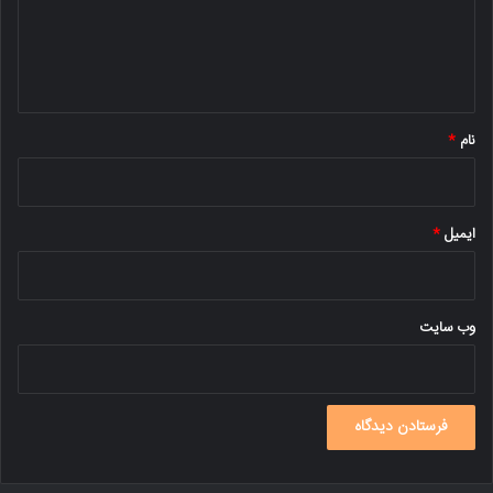
گ
ا
ه
*
نام
*
ایمیل
*
وب‌ سایت