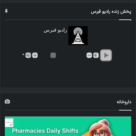
پخش زنده رادیو قبرس
رادیو قبرس
*
داروخانه