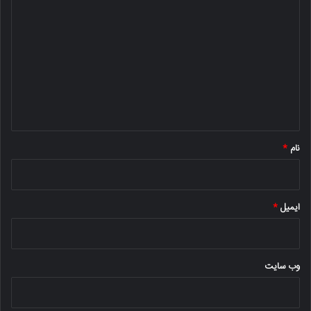
ی
د
گ
ا
ه
*
نام
*
ایمیل
*
وب‌ سایت