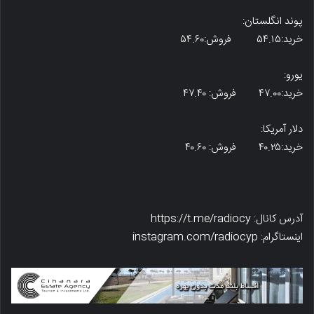
پوند انگلستان:
خرید:۵۴.۱۵ فروش:۵۴.۶۰
یورو:
خرید:۴۷.۰۰ فروش: ۴۷.۴۰
دلار آمریکا:
خرید:۴۰.۲۵ فروش: ۴۰.۶۰
آدرس کانال: https://t.me/radiocy
اینستاگرام: instagram.com/radiocyp