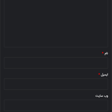
ی
د
گ
ا
ه
*
نام
*
ایمیل
*
وب‌ سایت