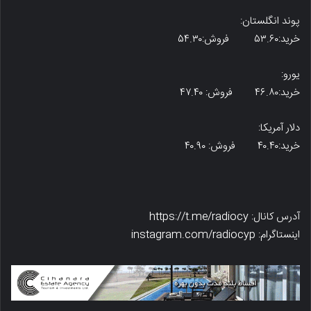
پوند انگلستان:
خرید:۵۳.۶۰ فروش:۵۴.۳۰
یورو:
خرید:۴۶.۸۰ فروش: ۴۷.۴۰
دلار آمریکا:
خرید:۴۰.۴۰ فروش: ۴۰.۹۰
آدرس کانال: https://t.me/radiocy
اینستاگرام: instagram.com/radiocyp