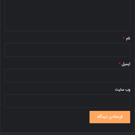
گ
ا
ه
*
نام
*
ایمیل
*
وب‌ سایت