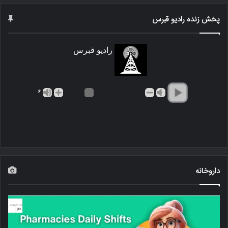
پخش زنده رادیو قبرس
رادیو قبرس
*
داروخانه