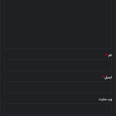
ی
د
گ
ا
ه
*
نام
*
ایمیل
*
وب‌ سایت