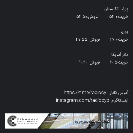
پوند انگلستان:
خرید:۵۴.۰۰ فروش:۵۴.۵۰
یورو:
خرید:۴۷.۰۰ فروش: ۴۷.۵۵
دلار آمریکا:
خرید:۴۰.۵۰ فروش: ۴۰.۹۰
آدرس کانال: https://t.me/radiocy
اینستاگرام: instagram.com/radiocyp