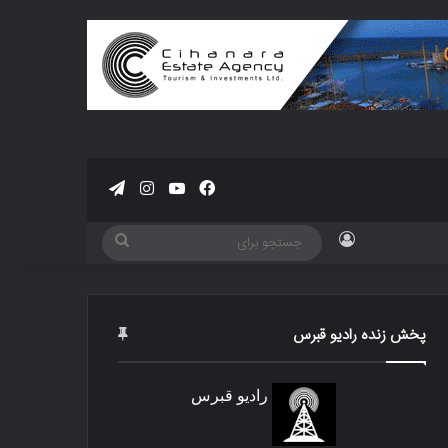
فیسبوک
یوتیوب
اینستاگرام
تلگرام
ورود
جستجو
برای
پخش زنده رادیو قبرس
رادیو قبرس