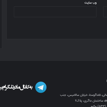
وب‌ سایت
لی، فاماگوستا، خیابان سالامیس، جنب