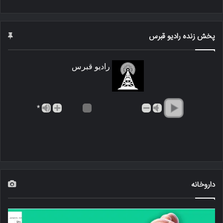
پخش زنده رادیو قبرس
رادیو قبرس
*
داروخانه