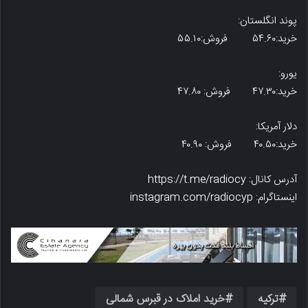
پوند انگلستان:
خرید:۵۴.۶۰ فروش:۵۵.۱۰
یورو:
خرید:۴۷.۳۰ فروش: ۴۷.۸۰
دلار آمریکا:
خرید:۴۰.۵۰ فروش: ۴۰.۹۰
آدرس کانال: https://t.me/radiocy
اینستاگرام: instagram.com/radiocyp
ترکیه
خرید املاک در قبرس شمالی