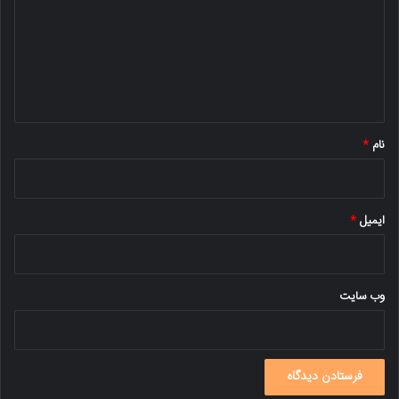
د
گ
ا
ه
*
نام
*
ایمیل
*
وب‌ سایت