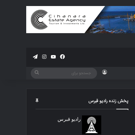
فیسبوک
یوتیوب
اینستاگرام
تلگرام
ورود
جستجو
برای
پخش زنده رادیو قبرس
رادیو قبرس