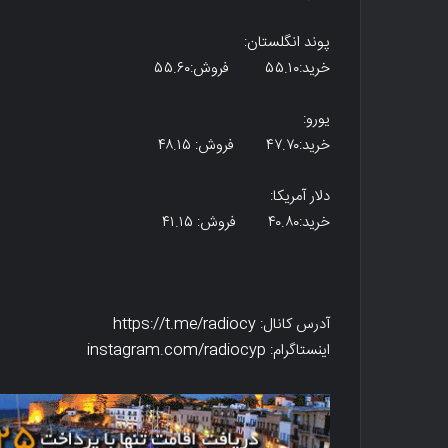
پوند انگلستان:
خرید:۵۵.۱۰ فروش:۵۵.۶۰
یورو:
خرید:۴۷.۷۰ فروش: ۴۸.۱۵
دلار آمریکا:
خرید:۴۰.۸۰ فروش: ۴۱.۱۵
آدرس کانال: https://t.me/radiocy
اینستاگرام: instagram.com/radiocyp