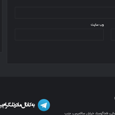
وب‌ سایت
لی، فاماگوستا، خیابان سالامیس، جنب