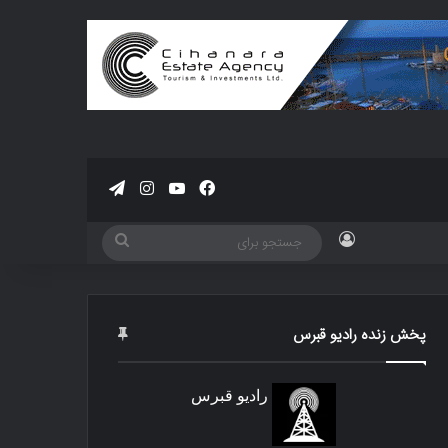
فیسبوک
یوتیوب
اینستاگرام
تلگرام
ورود
جستجو
برای
پخش زنده رادیو قبرس
رادیو قبرس