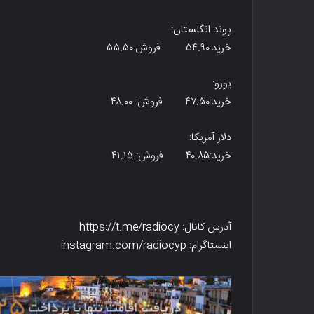
پوند انگلستان:
خرید:۵۴.۹۰ فروش:۵۵.۵۰
یورو:
خرید:۴۷.۵۰ فروش: ۴۸.۰۰
دلار آمریکا:
خرید:۴۰.۸۵ فروش: ۴۱.۱۵
آدرس کانال: https://t.me/radiocy
اینستاگرام: instagram.com/radiocyp