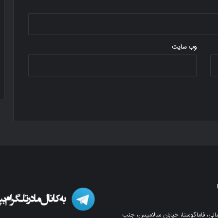
وب‌ سایت
لی، فاماگوستا، خیابان سالامیس، جنب