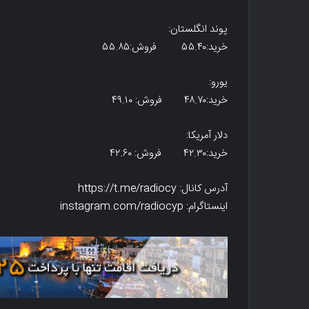
پوند انگلستان:
خرید:۵۵.۴۰ فروش:۵۵.۸۵
یورو:
خرید:۴۸.۷۰ فروش: ۴۹.۱۰
دلار آمریکا:
خرید:۴۲.۳۰ فروش: ۴۲.۶۰
آدرس کانال: https://t.me/radiocy
اینستاگرام: instagram.com/radiocyp