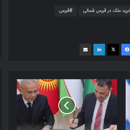
رید ملک در قبرس شمالی
قبرس
فیسبوک
X
لینکدین
اشتراک گذاری از طریق ایمیل