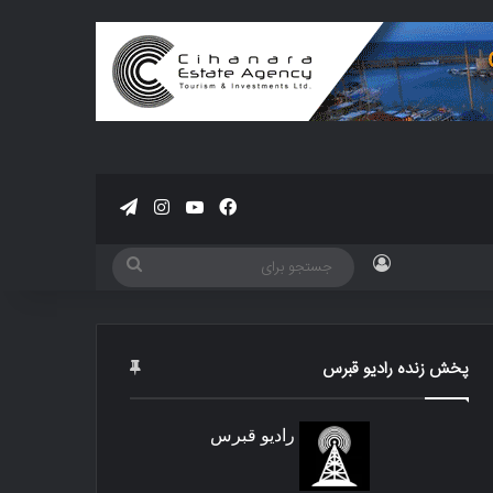
فیسبوک
یوتیوب
اینستاگرام
تلگرام
ورود
جستجو
برای
پخش زنده رادیو قبرس
رادیو قبرس