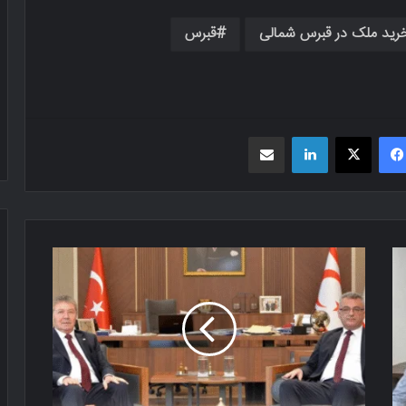
رید ملک در قبرس شمالی
قبرس
فیسبوک
X
لینکدین
اشتراک گذاری از طریق ایمیل