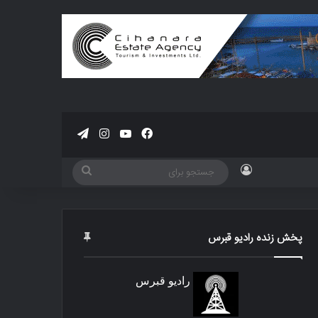
فیسبوک
یوتیوب
اینستاگرام
تلگرام
ورود
جستجو
برای
پخش زنده رادیو قبرس
رادیو قبرس