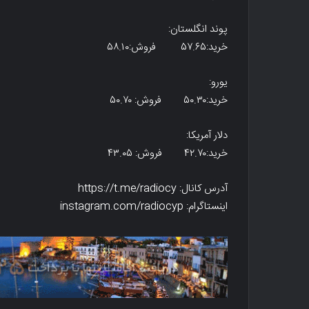
پوند انگلستان:
خرید:۵۷.۶۵ فروش:۵۸.۱۰
یورو:
خرید:۵۰.۳۰ فروش: ۵۰.۷۰
دلار آمریکا:
خرید:۴۲.۷۰ فروش: ۴۳.۰۵
آدرس کانال: https://t.me/radiocy
اینستاگرام: instagram.com/radiocyp