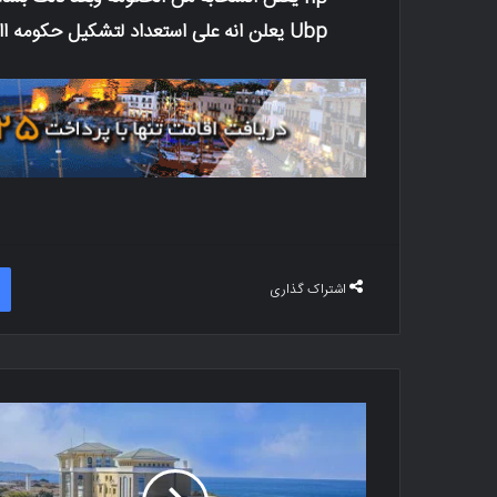
Ubp یعلن انه على استعداد لتشکیل حکومه ااتلافیه مع hp او التجهیز لانتخابات مبکره .
اشتراک گذاری