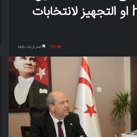
حکومه ااتلافیه مع hp او التجهیز لانتخابات
306
کمتر از یک دقیقه