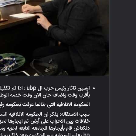
ارسین تاتار رئیس ح
بأقرب وقت واضاف حان الان وقت خدمه الوط
الحکومه الاتلافیه التی طالما عرفت بحکومه رفع
سبب الاستقاله: یذکر ان الحکومه الاتلافیه الس
دنکتاش قام بأیجارها للجامعه التابعه لحزبه 
hp یعلن انسحابه من الحکومه وبعد ذلک بساعات یعلن ارهومان استقاله الحکومه بشکل کامل.