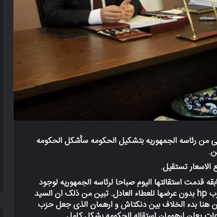
زب ال ubp : اذا تم تکفیلی من رئاسه الجمهوریه بتشکیل الحکومه سأشکل الحکومه
ن.
 الاسعار تستقیل.
ابقه قدمت استقالتها الیوم صباحا لرئاسه الجمهوریه لوجود
خلافات بین الاحزاب على أرض تم ایجارها لحزب hp بدون عرضها للعطاء العادل. تبین من ذلک ان السید
ومن هنا بدء الخلاف بین دنکتاش و ارهمان الذی جعل حزب