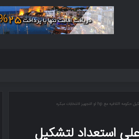
 مع hp او التجهیز لانتخابات مبکره
 على استعداد لتشکیل