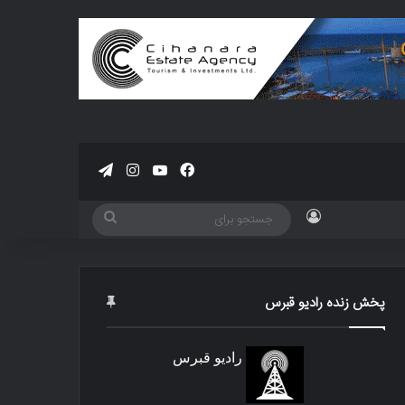
فیسبوک
یوتیوب
اینستاگرام
تلگرام
ورود
جستجو
برای
پخش زنده رادیو قبرس
رادیو قبرس