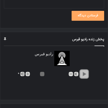
پخش زنده رادیو قبرس
رادیو قبرس
*