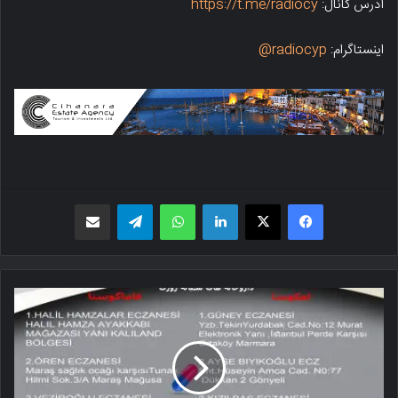
آدرس کانال:
https://t.me/radiocy
اینستاگرام:
radiocyp@
فیسبوک
X
لینکدین
واتس اپ
تلگرام
اشتراک گذاری از طریق ایمیل