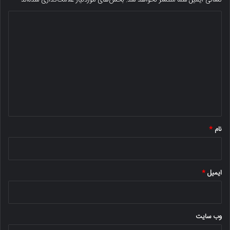
د
ی
د
گ
ا
ه
*
نام
*
ایمیل
*
وب‌ سایت