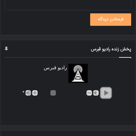
پخش زنده رادیو قبرس
رادیو قبرس
*