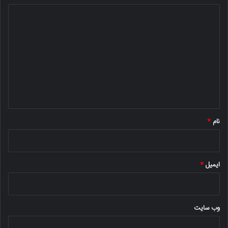
د
ی
د
گ
ا
ه
*
نام
*
ایمیل
*
وب‌ سایت