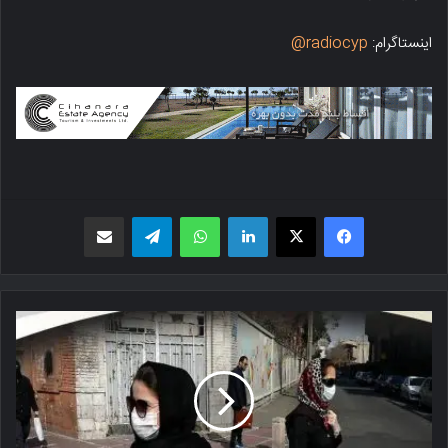
اینستاگرام:
radiocyp@
فیسبوک
X
لینکدین
واتس اپ
تلگرام
اشتراک گذاری از طریق ایمیل