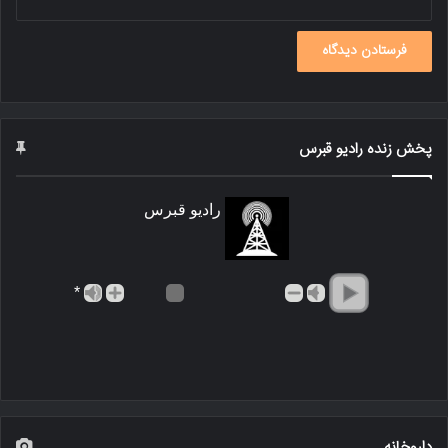
پخش زنده رادیو قبرس
رادیو قبرس
*
داروخانه