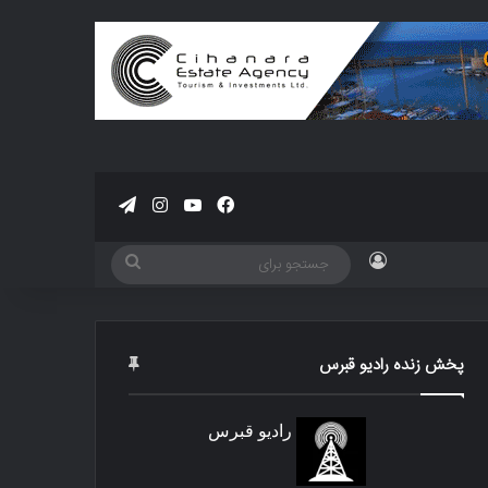
فیسبوک
یوتیوب
اینستاگرام
تلگرام
ورود
جستجو
برای
پخش زنده رادیو قبرس
رادیو قبرس