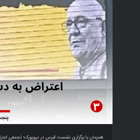
همزمان با برگزاری نشست قبرس در نیویورک؛ تجمعی اعترا