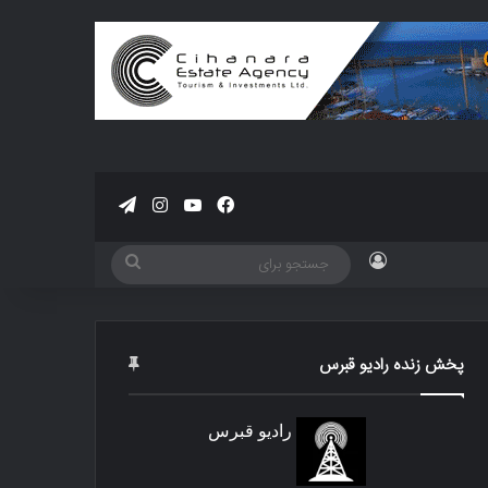
فیسبوک
یوتیوب
اینستاگرام
تلگرام
ورود
جستجو
برای
پخش زنده رادیو قبرس
رادیو قبرس