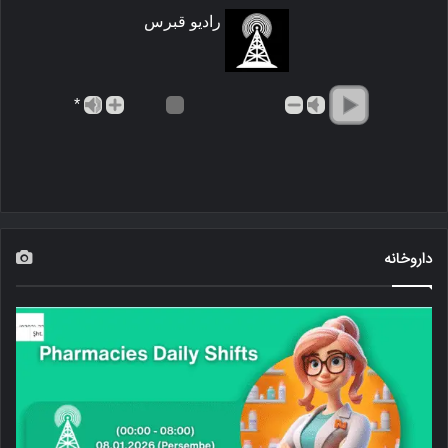
رادیو قبرس
*
داروخانه